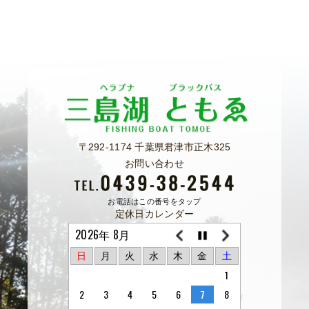
〒292-1174 千葉県君津市正木325
お問い合わせ
お電話はこの番号をタップ
定休日カレンダー
2026年 8月
日
月
火
水
木
金
土
1
2
3
4
5
6
7
8