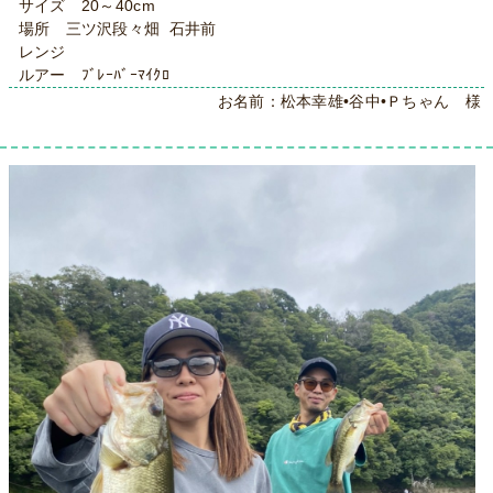
サイズ 20～40cm
場所 三ツ沢段々畑 石井前
レンジ
ルアー ﾌﾞﾚｰﾊﾞｰﾏｲｸﾛ
お名前：松本幸雄•谷中•Ｐちゃん 様