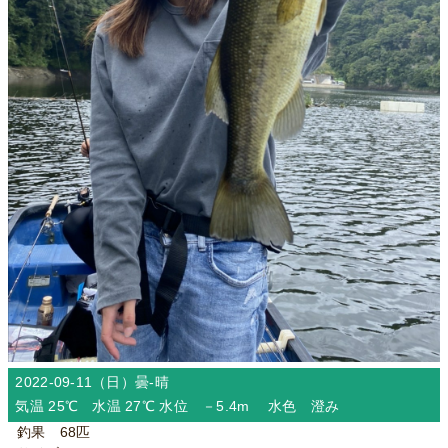
2022-09-11（日）
曇-晴
気温 25℃ 水温 27℃ 水位 －5.4m 水色 澄み
釣果 68匹