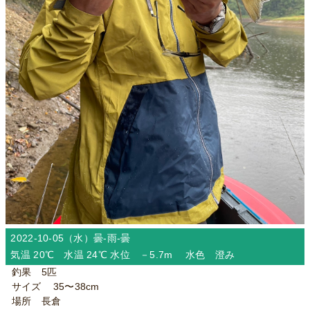
2022-10-05（水）
曇-雨-曇
気温 20℃ 水温 24℃ 水位 －5.7m 水色 澄み
釣果 5匹
サイズ 35〜38cm
場所 長倉