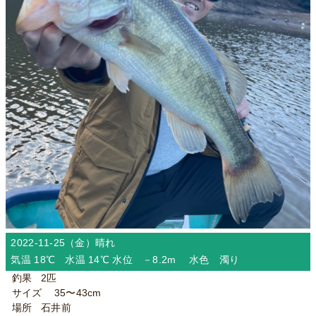
2022-11-25（金）
晴れ
気温 18℃ 水温 14℃ 水位 －8.2m 水色 濁り
釣果 2匹
サイズ 35〜43cm
場所 石井前