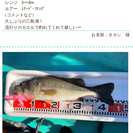
レンジ 3〜4m
ルアー ｽｸｰﾊﾟｰﾌﾛｯｸﾞ
（コメントなど）
久しぶりの三島湖！
流行りのカエルで釣れてくれて嬉しいー
お名前：タカシ 様