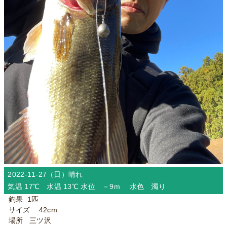
2022-11-27（日）
晴れ
気温 17℃ 水温 13℃ 水位 －9m 水色 濁り
釣果 1匹
サイズ 42cm
場所 三ツ沢