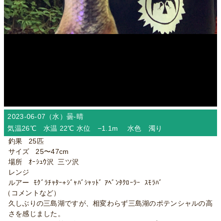
2023-06-07（水）
曇-晴
気温26℃ 水温 22℃ 水位 −1.1m 水色 濁り
釣果 25匹
サイズ 25〜47cm
場所 ｵｰｼｭｳ沢 三ツ沢
レンジ
ルアー ﾓｸﾞﾗﾁｬﾀｰ+ｼﾞｬﾊﾞｼｬｯﾄﾞ ｱﾍﾞﾝﾀｸﾛｰﾗｰ ｽﾓﾗﾊﾞ
（コメントなど）
久しぶりの三島湖ですが、相変わらず三島湖のポテンシャルの高
さを感じました。