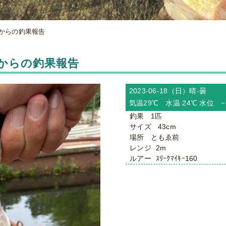
 様からの釣果報告
 様からの釣果報告
2023-06-18（日）
晴-曇
気温29℃ 水温 24℃ 水位
釣果 1匹
サイズ 43cm
場所 ともゑ前
レンジ 2m
ルアー ｽﾘｰｸﾏｲｷｰ160