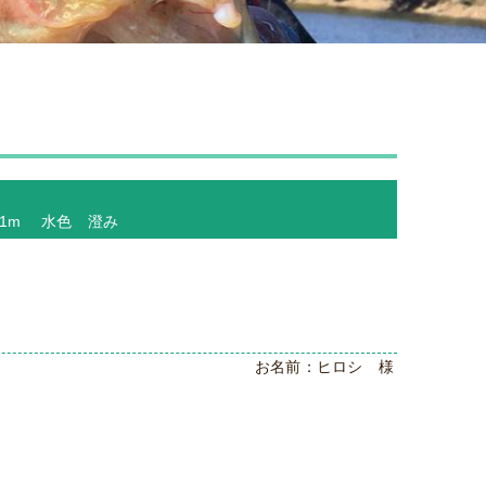
 −1m 水色 澄み
お名前：ヒロシ 様