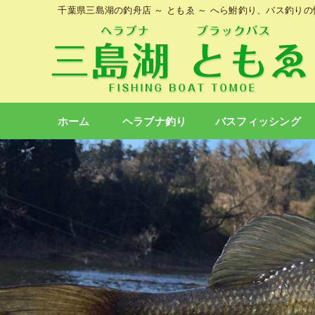
千葉県三島湖の釣舟店 ～ ともゑ ～ へら鮒釣り、バス釣り
ホーム
ヘラブナ釣り
バスフィッシング