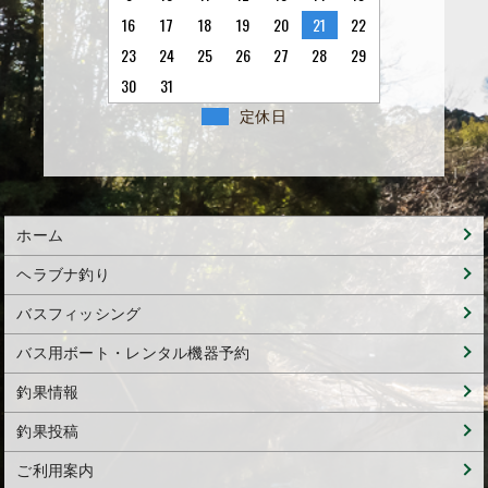
16
17
18
19
20
21
22
23
24
25
26
27
28
29
30
31
定休日
ホーム
ヘラブナ釣り
バスフィッシング
バス用ボート・レンタル機器予約
釣果情報
釣果投稿
ご利用案内