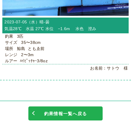
2023-07-05（水）
晴-曇
気温28℃ 水温 27℃ 水位 −1.6m 水色 澄み
釣果 3匹
サイズ 35〜38cm
場所 鯨島 ともゑ前
レンジ 2〜3m
ルアー ﾊｲﾋﾟｯﾁｬｰ3/8oz
お名前：サトウ 様
釣果情報一覧へ戻る