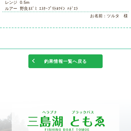
レンジ 0.5m
ルアー 野良ﾈｽﾞﾐ ｴｽｹｰﾌﾟﾘﾄﾙﾂｲﾝ ﾊﾄﾞｴﾗ
お名前：ツルタ 様
釣果情報一覧へ戻る