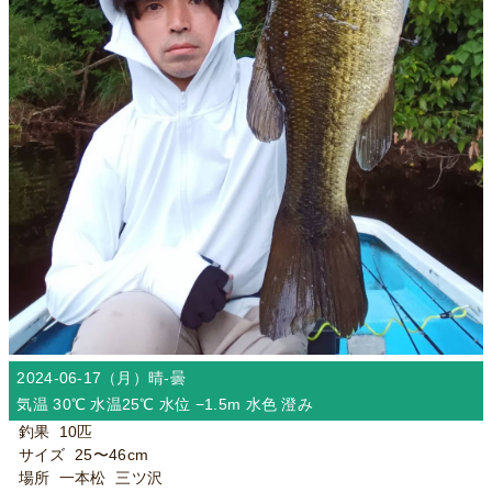
2024-06-17（月）
晴-曇
気温 30℃ 水温25℃ 水位 −1.5m 水色 澄み
釣果 10匹
サイズ 25〜46cm
場所 一本松 三ツ沢