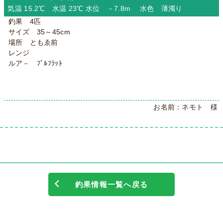
気温 15.2℃ 水温 23℃ 水位 －7.8m 水色 薄濁り
釣果 4匹
サイズ 35～45cm
場所 ともゑ前
レンジ
ルア－ ﾌﾞﾙﾌﾗｯﾄ
お名前：ネモト 様
釣果情報一覧へ戻る