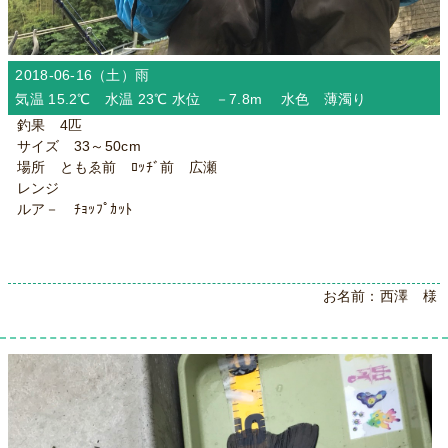
2018-06-16（土）
雨
気温 15.2℃ 水温 23℃ 水位 －7.8m 水色 薄濁り
釣果 4匹
サイズ 33～50cm
場所 ともゑ前 ﾛｯﾁﾞ前 広瀬
レンジ
ルア－ ﾁｮｯﾌﾟｶｯﾄ
お名前：西澤 様