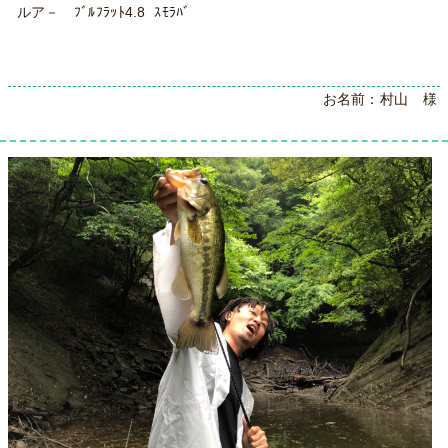
ルア－ ﾌﾞﾙﾌﾗｯﾄ4.8 ｽﾓﾗﾊﾞ
お名前：村山 様