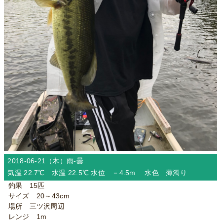
2018-06-21（木）
雨-曇
気温 22.7℃ 水温 22.5℃ 水位 －4.5m 水色 薄濁り
釣果 15匹
サイズ 20～43cm
場所 三ツ沢周辺
レンジ 1m