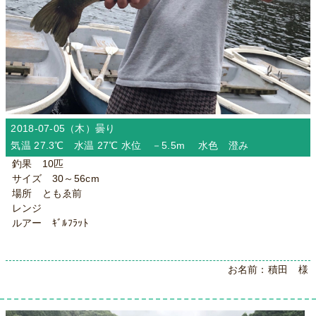
2018-07-05（木）
曇り
気温 27.3℃ 水温 27℃ 水位 －5.5m 水色 澄み
釣果 10匹
サイズ 30～56cm
場所 ともゑ前
レンジ
ルアー ｷﾞﾙﾌﾗｯﾄ
お名前：積田 様