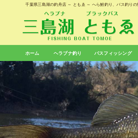
千葉県三島湖の釣舟店 ～ ともゑ ～ へら鮒釣り、バス釣り
ホーム
ヘラブナ釣り
バスフィッシング