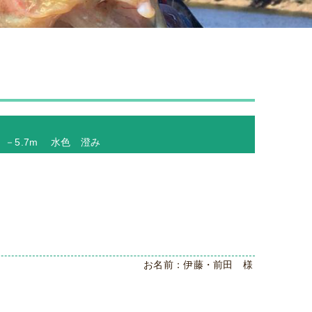
位 －5.7m 水色 澄み
お名前：伊藤・前田 様