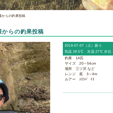
前田様からの釣果投稿
前田様からの釣果投稿
2018-07-07（土）
曇り
気温 28.5℃ 水温 27℃ 水
釣果 14匹
サイズ 20～54cm
場所 三ツ沢 など
レンジ 底 3～4m
ルアー ｽﾓﾗﾊﾞ ｲﾓ