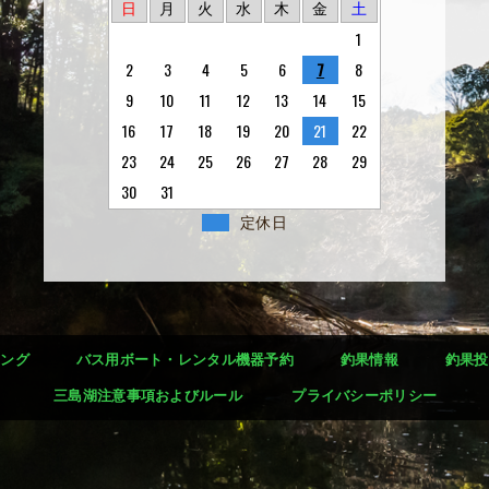
日
月
火
水
木
金
土
1
2
3
4
5
6
7
8
9
10
11
12
13
14
15
16
17
18
19
20
21
22
23
24
25
26
27
28
29
30
31
定休日
シング
バス用ボート・レンタル機器予約
釣果情報
釣果投
三島湖注意事項およびルール
プライバシーポリシー