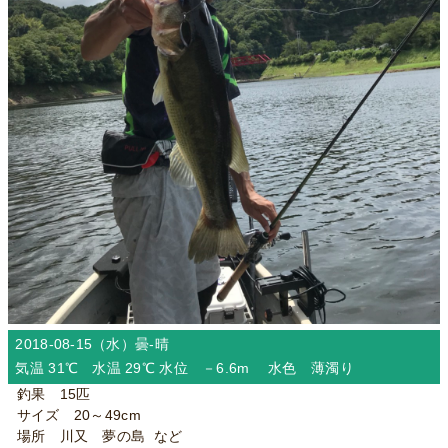
2018-08-15（水）
曇-晴
気温 31℃ 水温 29℃ 水位 －6.6m 水色 薄濁り
釣果 15匹
サイズ 20～49cm
場所 川又 夢の島 など