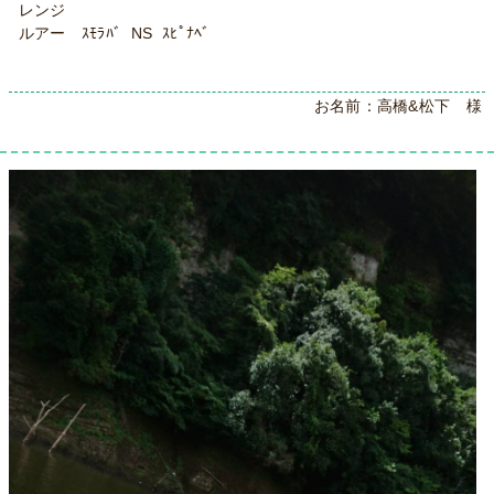
レンジ
ルアー ｽﾓﾗﾊﾞ NS ｽﾋﾟﾅﾍﾞ
お名前：高橋&松下 様