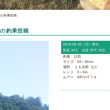
からの釣果投稿
からの釣果投稿
2018-08-26（日）
晴れ
気温 34℃ 水温 30℃ 水位
釣果 12匹
サイズ 20～40cm
場所 ともゑ前 など
レンジ 3～5m
ルアー HPｼｬｯﾄﾞﾃｰﾙ