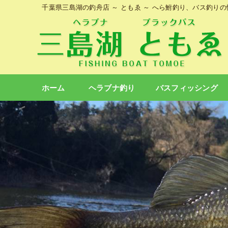
千葉県三島湖の釣舟店 ～ ともゑ ～ へら鮒釣り、バス釣り
ホーム
ヘラブナ釣り
バスフィッシング