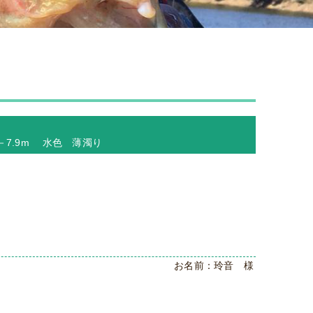
 －7.9m 水色 薄濁り
お名前：玲音 様