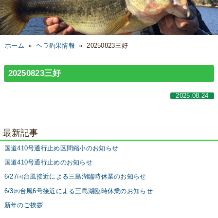
ホーム
»
ヘラ釣果情報
»
20250823三好
20250823三好
2025.08.24
最新記事
国道410号通行止め区間縮小のお知らせ
国道410号通行止めのお知らせ
6/27㈯台風接近による三島湖臨時休業のお知らせ
6/3㈬台風6号接近による三島湖臨時休業のお知らせ
新年のご挨拶