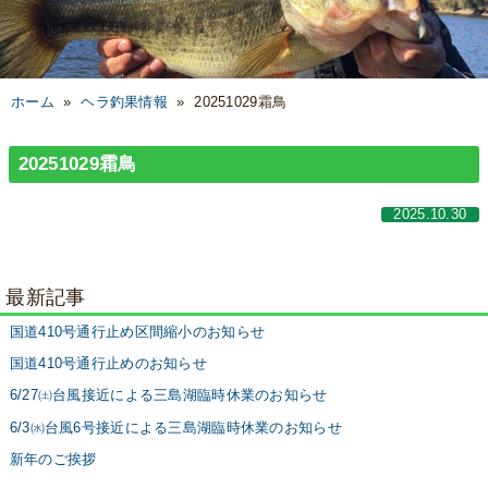
ホーム
»
ヘラ釣果情報
»
20251029霜鳥
20251029霜鳥
2025.10.30
最新記事
国道410号通行止め区間縮小のお知らせ
国道410号通行止めのお知らせ
6/27㈯台風接近による三島湖臨時休業のお知らせ
6/3㈬台風6号接近による三島湖臨時休業のお知らせ
新年のご挨拶